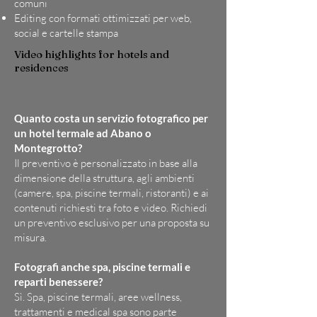
comuni
Editing con formati ottimizzati per web,
social e cartelle stampa
Video highlights for hotels and
residences
Quanto costa un servizio fotografico per
un hotel termale ad Abano o
Montegrotto?
Il preventivo è personalizzato in base alla
dimensione della struttura, agli ambienti
(camere, spa, piscine termali, ristoranti) e ai
contenuti richiesti tra foto e video. Richiedi
un preventivo esclusivo per una proposta su
misura.
Fotografi anche spa, piscine termali e
reparti benessere?
Sì. Spa, piscine termali, aree wellness,
trattamenti e medical spa sono parte