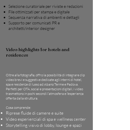
Selezione curatoriale per riviste e redazioni
File ottimizzati per stampa e digitale
Sequenza narrativa di ambienti e dettagli
Supporto per comunicati PR e
architetti/interior designer
Video highlights for hotels and
residences
Oltre alla fotografia, offro la possibilità di integrare clip
video brevi e suggestive dedicate agli interni di hotel,
spa e residenze di lusso ad Abano Terme e Padova.
Perfetti per OTA, social e presentazioni digitali, i video
trasmettono in pochi secondi l’atmosfera e l’esperienza
offerta dalla struttura.
Cosa comprende:
Riprese fluide di camere e suite
Video esperienziali di spa e wellness center
Storytelling visivo di lobby, lounge e spazi