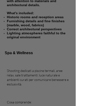
with attention to materials and
architectural details.
What's included:
Historic rooms and reception areas
Furnishing details and fine finishes
(marble, wood, fabrics)
Correct architectural perspectives
Lighting atmospheres faithful to the
original environment
Spa & Wellness
Shooting dedicati a piscine termali, aree
relax, sale trattamenti: luce naturale e
ambienti curati per comunicare benessere e
esclusività.
Cosa comprende: