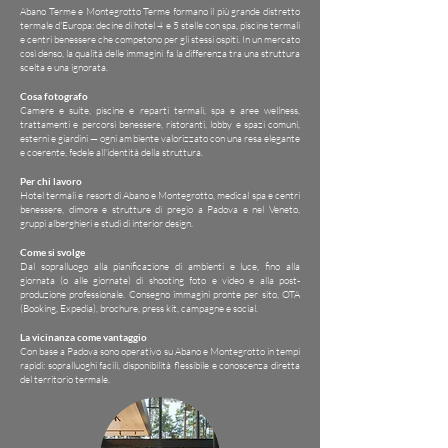
Abano Terme e Montegrotto Terme formano il più grande distretto
termale d'Europa: decine di hotel 4 e 5 stelle con spa, piscine termali
e centri benessere che competono per gli stessi ospiti. In un mercato
così denso, la qualità delle immagini fa la differenza tra una struttura
scelta e una ignorata.
Cosa fotografo
Camere e suite, piscine e reparti termali, spa e aree wellness,
trattamenti e percorsi benessere, ristoranti, lobby e spazi comuni,
esterni e giardini — ogni ambiente valorizzato con una resa elegante
e coerente, fedele all'identità della struttura.
Per chi lavoro
Hotel termali e resort di Abano e Montegrotto, medical spa e centri
benessere, dimore e strutture di pregio a Padova e nel Veneto,
gruppi alberghieri e studi di interior design.
Come si svolge
Dal sopralluogo alla pianificazione di ambienti e luce, fino alla
giornata (o alle giornate) di shooting foto e video e alla post-
produzione professionale. Consegno immagini pronte per sito, OTA
(Booking, Expedia), brochure, press kit, campagne e social.
La vicinanza come vantaggio
Con base a Padova sono operativo su Abano e Montegrotto in tempi
rapidi: sopralluoghi facili, disponibilità flessibile e conoscenza diretta
del territorio termale.