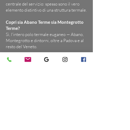
centrale del servizio: spesso sono il vero
elemento distintivo di una struttura termale.
Copri sia Abano Terme sia Montegrotto
Terme?
Sì, l'intero polo termale euganeo — Abano,
Montegrotto e dintorni, oltre a Padova e al
resto del Veneto.
Realizzi anche video oltre alle fotografie?
Sì: video highlight di camere, spa e spazi
comuni, e contenuti verticali per social,
ideali per raccontare l'esperienza termale.
Le immagini sono pronte per OTA,
brochure e social?
Sì, ogni immagine è ottimizzata per sito
web, portali OTA, brochure, press kit e
canali social, nei formati corretti.
Come richiedo un preventivo?