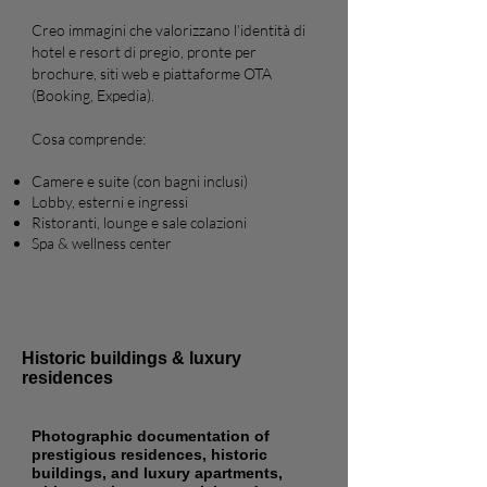
Creo immagini che valorizzano l’identità di
hotel e resort di pregio, pronte per
brochure, siti web e piattaforme OTA
(Booking, Expedia).
Cosa comprende:
Camere e suite (con bagni inclusi)
Lobby, esterni e ingressi
Ristoranti, lounge e sale colazioni
Spa & wellness center
Historic buildings & luxury
residences
Photographic documentation of
prestigious residences, historic
buildings, and luxury apartments,