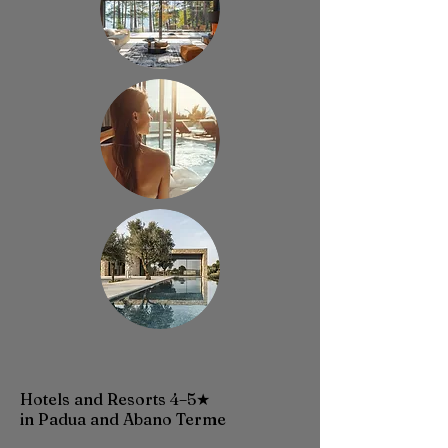
Hotels and Resorts 4–5★
in Padua and Abano Terme