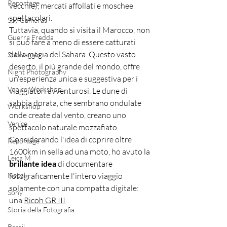
Reportage
vecchie), mercati affollati e moschee 
spettacolari.
Spy Cameras
Tuttavia, quando si visita il Marocco, non 
Guerra Fredda
si può fare a meno di essere catturati 
dalla magia del Sahara. Questo vasto 
Spionaggio
deserto, il più grande del mondo, offre 
Night Photography
un'esperienza unica e suggestiva per i 
Venice Workshop
viaggiatori avventurosi. Le dune di 
sabbia dorata, che sembrano ondulate 
Workshop
onde create dal vento, creano uno 
Venice
spettacolo naturale mozzafiato.  
Considerando l'idea di coprire oltre 
Reportage
1600km in sella ad una moto, ho avuto la 
Leica M
brillante idea
 di documentare 
Nepal
fotograficamente l'intero viaggio 
solamente con una compatta digitale: 
Sony
una 
Ricoh GR III
. 
Storia della Fotografia
Brasil