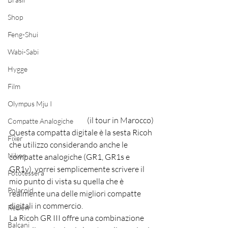
Shop
Feng-Shui
Wabi-Sabi
Hygge
Film
Olympus Mju I
(il tour in Marocco)
Compatte Analogiche
Questa compatta digitale è la sesta Ricoh 
Fixer
che utilizzo considerando anche le 
Nikon
compatte analogiche (GR1, GR1s e 
GR1v), vorrei semplicemente scrivere il 
Fototessera
mio punto di vista su quella che è 
Polaroid
realmente una delle migliori compatte 
digitali in commercio.
Review
La Ricoh GR III offre una combinazione 
Balcani