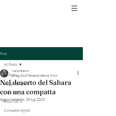
MARCO RAMIN
Fotografo di interni di lusso per hotel, resort, yacht e brand di prestigio
Post
All Posts
Marco Ramin
All Posts
27 lug 2023
Tempo di lettura: 8 min
Nel deserto del Sahara
Viaggi fotografici
con una compatta
Leica Q3
Aggiornamento:
28 lug 2023
Ricoh GR III
Compatte digitali