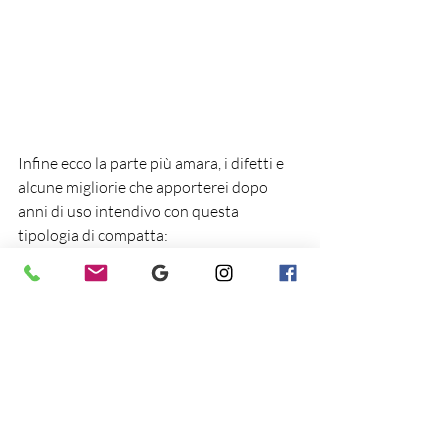
Infine ecco la parte più amara, i difetti e 
alcune migliorie che apporterei dopo 
anni di uso intendivo con questa 
tipologia di compatta:
Quando inizia a spegnersi da sola
durante l'utilizzo significa che la 
molla del vano batteria ha perso 
forza. A me questo problema è 
iniziato dopo circa 3000 scatti, è 
risolvibile con la solita tecnica dello 
spessore interno, basta cioè piegare 
un piccolo rettangolino di carta e 