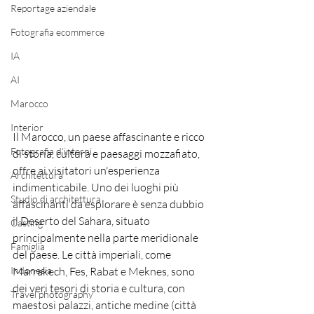
Reportage aziendale
Fotografia ecommerce
IA
AI
Marocco
Interior
Il Marocco, un paese affascinante e ricco 
Fotografia d'interni
di storia, cultura e paesaggi mozzafiato, 
offre ai visitatori un'esperienza 
Architettura
indimenticabile. Uno dei luoghi più 
Studio di architettura
affascinanti da esplorare è senza dubbio 
il Deserto del Sahara, situato 
Casting
principalmente nella parte meridionale 
Famiglia
del paese. Le città imperiali, come 
Indonesia
Marrakech, Fes, Rabat e Meknes, sono 
dei veri tesori di storia e cultura, con 
Travel photography
maestosi palazzi, antiche medine (città 