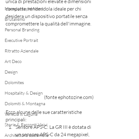
unica di prestazioni elevate e dimensioni 
compatte, rendendola ideale per chi 
Macedonia del Nord
desidera un dispositivo portatile senza 
Brutalismo
compromettere la qualità dell'immagine.
Personal Branding
Executive Portrait
Ritratto Aziendale
Art Deco
Design
Dolomites
Hospitality & Design
(fonte ephotozine.com)
Dolomiti & Montagna
Ecco alcune delle sue caratteristiche 
Venezia & Laguna
principali:
Storie & Racconti Visivi
Sensore APS-C: La GR III è dotata di 
un sensore APS-C da 24 megapixel, 
Architettura sostenibile