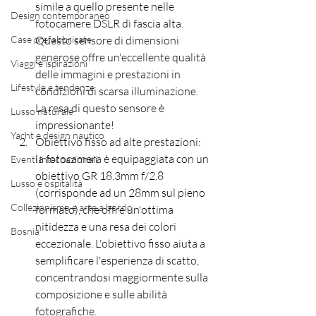
simile a quello presente nelle 
Design contemporaneo
fotocamere DSLR di fascia alta. 
Questo sensore di dimensioni 
Case prefabbricate
generose offre un'eccellente qualità 
Viaggi e ispirazioni
delle immagini e prestazioni in 
Lifestyle e tendenze
condizioni di scarsa illuminazione. 
La resa di questo sensore è 
Lusso naturale
impressionante!
Yacht e design nautico
Obiettivo fisso ad alte prestazioni: 
la fotocamera è equipaggiata con un 
Eventi internazionali
obiettivo GR 18.3mm f/2.8 
Lusso e ospitalità
(corrisponde ad un 28mm sul pieno 
Collezionismo e arte a bordo
formato), che offre un'ottima 
nitidezza e una resa dei colori 
Bosnia
eccezionale. L'obiettivo fisso aiuta a 
semplificare l'esperienza di scatto, 
concentrandosi maggiormente sulla 
composizione e sulle abilità 
fotografiche.