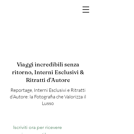
MARCO RAMIN
Fotografo di interni di lusso per hotel, resort, yacht e brand di prestigio
Viaggi incredibili senza
ritorno, Interni Esclusivi &
Ritratti d’Autore
Reportage, Interni Esclusivi e Ritratti
d’Autore: la Fotografia che Valorizza il
Lusso
Iscriviti ora per ricevere 