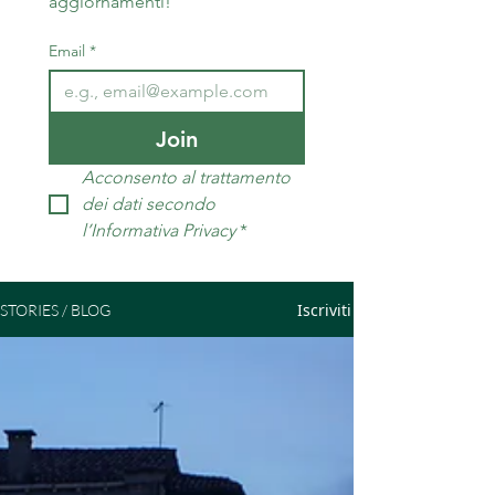
aggiornamenti!
Email
*
Join
Acconsento al trattamento 
dei dati secondo 
l’Informativa Privacy
*
Iscriviti
STORIES / BLOG