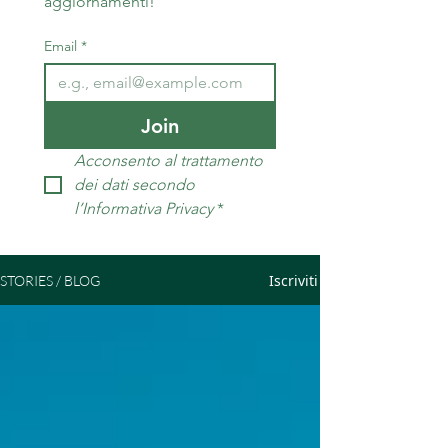
aggiornamenti!
Email
*
Join
Acconsento al trattamento 
dei dati secondo 
l’Informativa Privacy
*
Iscriviti
STORIES / BLOG