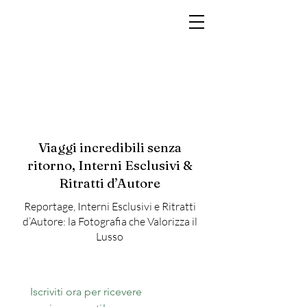
MARCO RAMIN
Fotografo di interni di lusso per hotel, resort, yacht e brand di prestigio
Viaggi incredibili senza
ritorno, Interni Esclusivi &
Ritratti d’Autore
Reportage, Interni Esclusivi e Ritratti
d’Autore: la Fotografia che Valorizza il
Lusso
Iscriviti ora per ricevere 