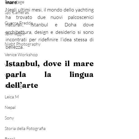
mare
.
Reportage
Negli ultimi mesi, il mondo dello yachting 
Spy Cameras
ha trovato due nuovi palcoscenici 
Guerra Fredda
naturali, Istanbul e Doha dove 
architettura, design e desiderio si sono 
Spionaggio
incontrati per ridefinire l’idea stessa di 
Night Photography
bellezza.
Venice Workshop
Istanbul, dove il mare 
Workshop
parla la lingua 
Venice
dell’arte
Reportage
Leica M
Nepal
Sony
Storia della Fotografia
Brasil