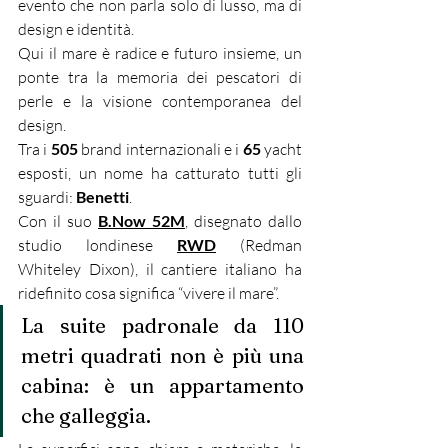
evento che non parla solo di lusso, ma di 
design e identità.
Qui il mare è radice e futuro insieme, un 
ponte tra la memoria dei pescatori di 
perle e la visione contemporanea del 
design.
Tra i 
505 
brand internazionali e i 
65 
yacht 
esposti, un nome ha catturato tutti gli 
sguardi: 
Benetti
.
Con il suo 
B.Now 52M
, disegnato dallo 
studio londinese 
RWD
 (Redman 
Whiteley Dixon), il cantiere italiano ha 
ridefinito cosa significa “vivere il mare”.
La suite padronale da 110 
metri quadrati non è più una 
cabina: è un appartamento 
che galleggia.