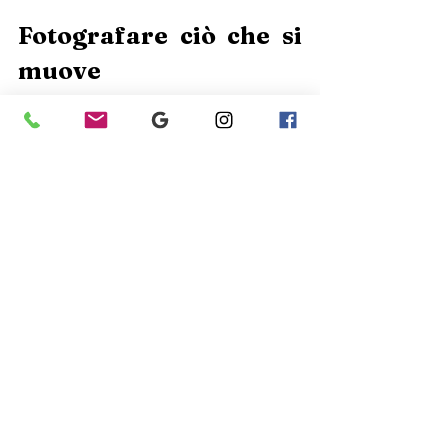
Fotografare ciò che si 
muove
Fotografare l’interno di uno yacht 
significa raccontare un organismo vivo.
Nulla resta immobile: la luce scivola 
sull’acqua, le superfici cambiano tono, i 
riflessi respirano.
Ogni scatto è una conversazione 
silenziosa con lo spazio, un dialogo tra 
tempo e materia.
Non si fotografa per mostrare, ma per far 
percepire.
 Il
 legno restituisce calore, 
l’acciaio riflette precisione, la luce 
modella i volumi e trasforma il silenzio in 
emozione.
Chi guarda una fotografia riuscita non 