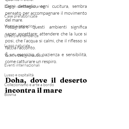
Ogni dettaglio, ogni cucitura, sembra 
Design contemporaneo
pensato per accompagnare il movimento 
Case prefabbricate
del mare.
Viaggi e ispirazioni
Fotografare questi ambienti significa 
saper aspettare: attendere che la luce si 
Lifestyle e tendenze
posi, che l’acqua si calmi, che il riflesso si 
Lusso naturale
faccia racconto.
È un esercizio di pazienza e sensibilità, 
Yacht e design nautico
come catturare un respiro.
Eventi internazionali
Lusso e ospitalità
Doha, dove il deserto 
Collezionismo e arte a bordo
incontra il mare
Bosnia