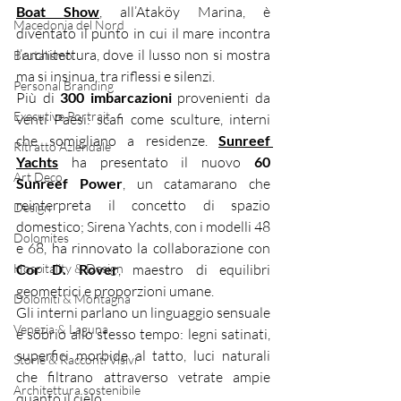
Boat Show
, all’Ataköy Marina, è 
Macedonia del Nord
diventato il punto in cui il mare incontra 
l’architettura, dove il lusso non si mostra 
Brutalismo
ma si insinua, tra riflessi e silenzi.
Personal Branding
Più di 
300 imbarcazioni
 provenienti da 
Executive Portrait
venti Paesi: scafi come sculture, interni 
che somigliano a residenze. 
Sunreef 
Ritratto Aziendale
Yachts
 ha presentato il nuovo 
60 
Art Deco
Sunreef Power
, un catamarano che 
reinterpreta il concetto di spazio 
Design
domestico; Sirena Yachts, con i modelli 48 
Dolomites
e 68, ha rinnovato la collaborazione con 
Hospitality & Design
Cor D. Rover
, maestro di equilibri 
geometrici e proporzioni umane.
Dolomiti & Montagna
Gli interni parlano un linguaggio sensuale 
Venezia & Laguna
e sobrio allo stesso tempo: legni satinati, 
superfici morbide al tatto, luci naturali 
Storie & Racconti Visivi
che filtrano attraverso vetrate ampie 
Architettura sostenibile
quanto il cielo.