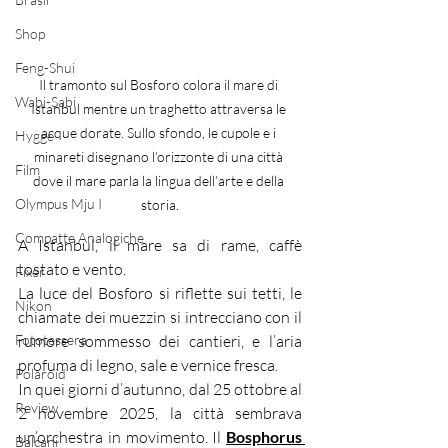
Shop
Feng-Shui
Il tramonto sul Bosforo colora il mare di 
Wabi-Sabi
Istanbul mentre un traghetto attraversa le 
acque dorate. Sullo sfondo, le cupole e i 
Hygge
minareti disegnano l’orizzonte di una città 
Film
dove il mare parla la lingua dell’arte e della 
Olympus Mju I
storia.
Compatte Analogiche
A Istanbul, il mare sa di rame, caffè 
tostato e vento.
Fixer
La luce del Bosforo si riflette sui tetti, le 
Nikon
chiamate dei muezzin si intrecciano con il 
Fototessera
rumore sommesso dei cantieri, e l’aria 
profuma di legno, sale e vernice fresca.
Polaroid
In quei giorni d’autunno, dal 25 ottobre al 
Review
2 novembre 2025, la città sembrava 
un’orchestra in movimento.
 Il
Bosphorus 
Balcani