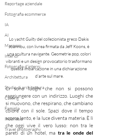
Reportage aziendale
Fotografia ecommerce
IA
AI
Lo yacht 
Guilty
 del collezionista greco Dakis 
Marocco
Joannou, con livrea firmata da Jeff Koons, è 
una scultura navigante. Geometrie pop, colori 
Interior
vibranti e un design provocatorio trasformano 
Fotografia d'interni
questa imbarcazione in una dichiarazione 
d’arte sul mare.
Architettura
Studio di architettura
Ci sono luoghi che non si possono 
raggiungere con un indirizzo. Luoghi che 
Casting
si muovono, che respirano, che cambiano 
Famiglia
colore con il sole. Spazi dove il tempo 
scorre lento, e la luce diventa materia. È lì 
Indonesia
che oggi vive il vero lusso: non tra le 
Travel photography
pareti di un hotel, ma
 tra le onde del 