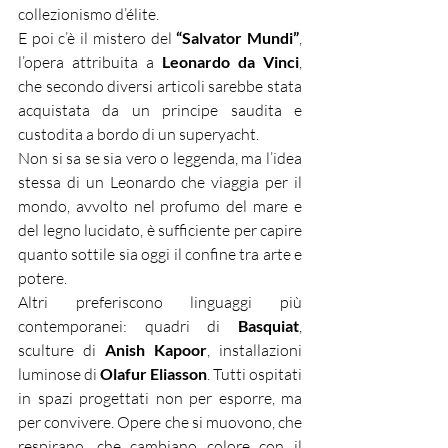
collezionismo d’élite.
E poi c’è il mistero del 
“Salvator Mundi”
, 
l’opera attribuita a 
Leonardo da Vinci
, 
che secondo diversi articoli sarebbe stata 
acquistata da un principe saudita e 
custodita a bordo di un superyacht.
Non si sa se sia vero o leggenda, ma l’idea 
stessa di un Leonardo che viaggia per il 
mondo, avvolto nel profumo del mare e 
del legno lucidato, è sufficiente per capire 
quanto sottile sia oggi il confine tra arte e 
potere.
Altri preferiscono linguaggi più 
contemporanei: quadri di 
Basquiat
, 
sculture di 
Anish Kapoor
, installazioni 
luminose di 
Olafur Eliasson
. Tutti ospitati 
in spazi progettati non per esporre, ma 
per convivere. Opere che si muovono, che 
respirano, che cambiano colore con il 