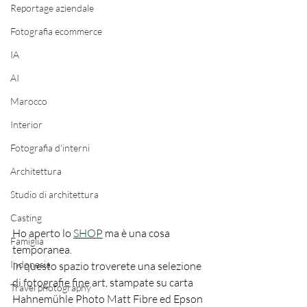
Reportage aziendale
Fotografia ecommerce
IA
AI
Marocco
Interior
Fotografia d'interni
Architettura
Studio di architettura
Casting
Ho aperto lo 
SHOP
 ma è una cosa 
Famiglia
temporanea.
Indonesia
In questo spazio troverete una selezione 
di fotografie fine art, stampate su carta 
Travel photography
Hahnemühle Photo Matt Fibre ed Epson 