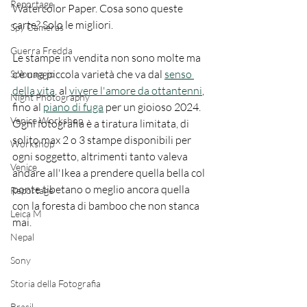
Reportage
Watercolor Paper. Cosa sono queste 
carte? Solo le migliori. 
Spy Cameras
Guerra Fredda
Le stampe in vendita non sono molte ma 
c'è una piccola varietà che va dal 
senso 
Spionaggio
della vita
, al 
vivere l'amore da ottantenni
, 
Night Photography
fino al 
piano di fuga
 per un gioioso 2024. 
Venice Workshop
Ogni fotografia è a tiratura limitata, di 
solito max 2 o 3 stampe disponibili per 
Workshop
ogni soggetto, altrimenti tanto valeva 
Venice
andare all'Ikea a prendere quella bella col 
ponte tibetano o meglio ancora quella 
Reportage
con la foresta di bamboo che non stanca 
Leica M
mai. 
Nepal
Sony
Storia della Fotografia
Brasil