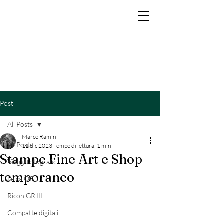
MARCO RAMIN
Fotografo di interni di lusso per hotel, resort, yacht e brand di prestigio
Post
All Posts
Marco Ramin
All Posts
11 dic 2023
Tempo di lettura: 1 min
Stampe Fine Art e Shop
Viaggi fotografici
temporaneo
Leica Q3
Ricoh GR III
Compatte digitali