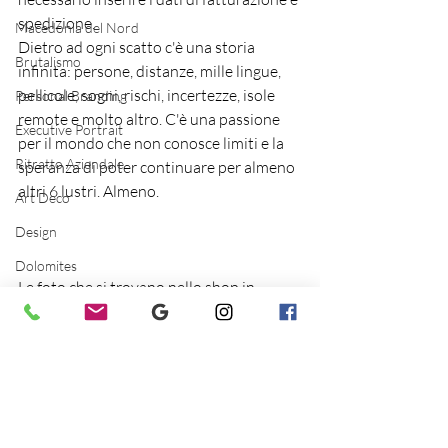
spedizione.
Macedonia del Nord
Dietro ad ogni scatto c'è una storia 
Brutalismo
infinita: persone, distanze, mille lingue, 
pellicole, sogni, rischi, incertezze, isole 
Personal Branding
remote e molto altro. C'è una passione 
Executive Portrait
per il mondo che non conosce limiti e la 
Ritratto Aziendale
speranza di poter continuare per almeno 
altri 6 lustri. Almeno.
Art Deco
Design
Dolomites
Le foto che si trovano nello shop in 
Hospitality & Design
questo momento, una volta acquistate 
Dolomiti & Montagna
non torneranno più ad essere disponibili.
Per dubbi o altro  non esitate a chiedere!
Venezia & Laguna
Storie & Racconti Visivi
Architettura sostenibile