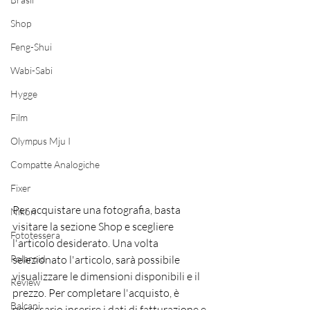
Shop
Feng-Shui
Wabi-Sabi
Hygge
Film
Olympus Mju I
Compatte Analogiche
Fixer
Per acquistare una fotografia, basta 
Nikon
visitare la sezione Shop e scegliere 
Fototessera
l'articolo desiderato. Una volta 
Polaroid
selezionato l'articolo, sarà possibile 
visualizzare le dimensioni disponibili e il 
Review
prezzo. Per completare l'acquisto, è 
Balcani
necessario inserire i dati di fatturazione e 