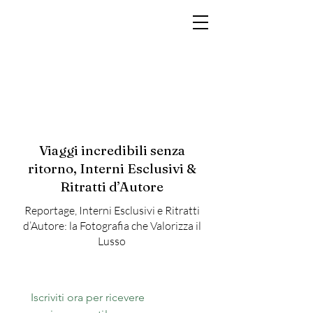
MARCO RAMIN
Fotografo di interni di lusso per hotel, resort, yacht e brand di prestigio
Viaggi incredibili senza
ritorno, Interni Esclusivi &
Ritratti d’Autore
Reportage, Interni Esclusivi e Ritratti
d’Autore: la Fotografia che Valorizza il
Lusso
Iscriviti ora per ricevere 