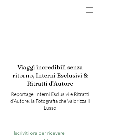
MARCO RAMIN
Fotografo di interni di lusso per hotel, resort, yacht e brand di prestigio
Viaggi incredibili senza
ritorno, Interni Esclusivi &
Ritratti d’Autore
Reportage, Interni Esclusivi e Ritratti
d’Autore: la Fotografia che Valorizza il
Lusso
Iscriviti ora per ricevere 