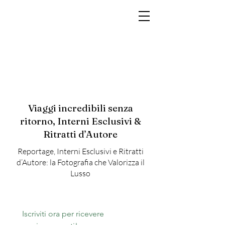
MARCO RAMIN
Fotografo di interni di lusso per hotel, resort, yacht e brand di prestigio
Viaggi incredibili senza
ritorno, Interni Esclusivi &
Ritratti d’Autore
Reportage, Interni Esclusivi e Ritratti
d’Autore: la Fotografia che Valorizza il
Lusso
Iscriviti ora per ricevere 