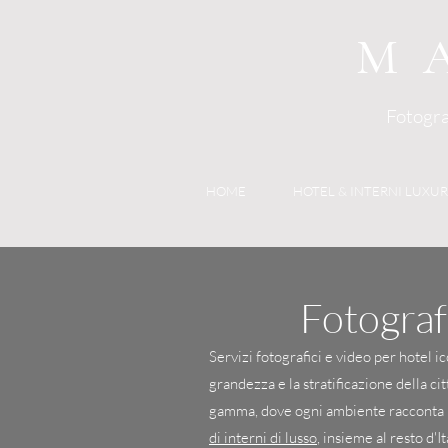
M
Fotograf
HOME
HOTEL & INTERNI LUXU
Fotograf
Servizi fotografici e video per hotel i
grandezza e la stratificazione della ci
gamma, dove ogni ambiente racconta la 
di interni di lusso
, insieme al resto d'I