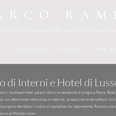
ARCO RAM
o di interni di lusso per hotel, resort, yacht e brand di 
RY
RITRATTI EXECUTIVE
COMMERCIAL
STORIES / BL
o di Interni e Hotel di Lus
conici, boutique hotel, palazzi storici e residenze di pregio a Roma. Rea
ttà, con attenzione meticolosa a materiali, proporzioni e atmosfere. Un l
propria identità e il livello di ospitalità che rappresenta. Roma è una d
talia e al Mediterraneo.