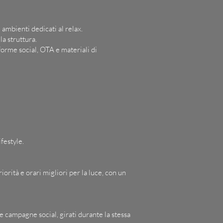
ambienti dedicati al relax.
la struttura.
aforme social, OTA e materiali di
festyle.
orità e orari migliori per la luce, con un
 e campagne social, girati durante la stessa