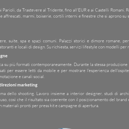
i Parioli, da Trastevere al Tridente, fino all'EUR e ai Castelli Roman
e affrescati, marmi, boiserie, cortili interni e finestre che si aprono su 
re, suite, spa e spazi comuni. Palazzi storici e dimore romane, per 
storanti e locali di design. Su richiesta, servizi lifestyle con modelli per
agne
a su più formati contemporaneamente. Durante la stessa produzione rea
ti per essere letti da mobile e per mostrare l'esperienza dell'ospite,
enotazione e canali social.
direzioni marketing
a dello shooting. Lavoro insieme a interior designer, studi di archi
d'uso, così che il risultato sia coerente con il posizionamento del bra
n materiali pronti per press kit e campagne di apertura.