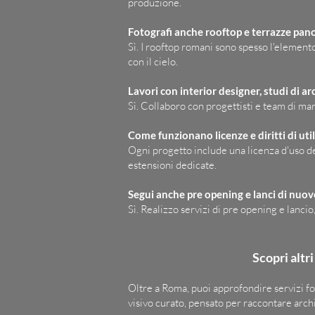
produzione.
Fotografi anche rooftop e terrazze pa
Sì. I rooftop romani sono spesso l'elemento
con il cielo.
Lavori con interior designer, studi di a
Sì. Collaboro con progettisti e team di ma
Come funzionano licenze e diritti di uti
Ogni progetto include una licenza d'uso de
estensioni dedicate.
Segui anche pre opening e lanci di nuov
Sì. Realizzo servizi di pre opening e lanci
Scopri altri
Oltre a Roma, puoi approfondire servizi fot
visivo curato, pensato per raccontare archi