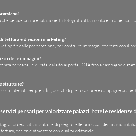
noramiche?
 che decide una prenotazione. Li fotografo al tramonto e in blue hour, qu
rchitettura e direzioni marketing?
rketing fin dalla preparazione, per costruire immagini coerenti con il p
lizzo delle immagini?
finita per canali e durata, dal sito ai portali OTA fino a campagne e st
e strutture?
o, con materiali per press kit, portali di prenotazione e campagne di aper
 servizi pensati per valorizzare palazzi, hotel e residenze d
ografici dedicati a strutture di pregio nelle principali destinazioni it
tettura, design e atmosfera con qualità editoriale.