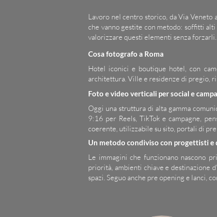
Lavoro nel centro storico, da Via Veneto a
che vanno gestite con metodo: soffitti alti 
valorizzare questi elementi senza forzarli.
Cosa fotografo a Roma
Hotel iconici e boutique hotel, con came
architettura. Ville e residenze di pregio, ri
Foto e video verticali per social e camp
Oggi una struttura di alta gamma comunic
9:16 per Reels, TikTok e campagne, pensa
coerente, utilizzabile su sito, portali di pr
Un metodo condiviso con progettisti e 
Le immagini che funzionano nascono prim
priorità, ambienti chiave e destinazione 
spazi. Seguo anche pre opening e lanci, co