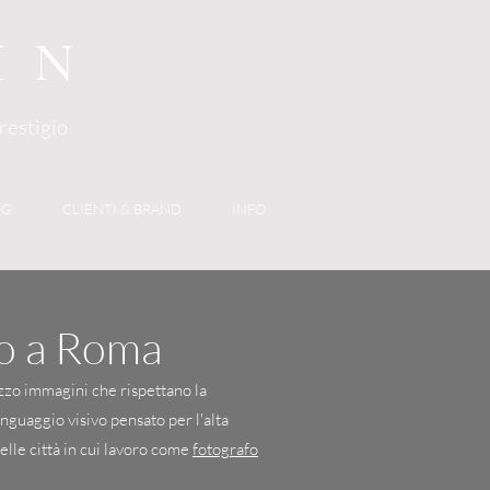
IN
prestigio
OG
CLIENTI & BRAND
INFO
so a Roma
lizzo immagini che rispettano la
inguaggio visivo pensato per l'alta
elle città in cui lavoro come
fotografo