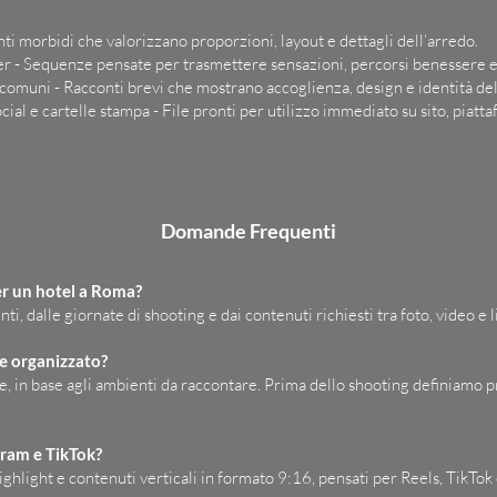
ti morbidi che valorizzano proporzioni, layout e dettagli dell’arredo.
er - Sequenze pensate per trasmettere sensazioni, percorsi benessere e 
i comuni - Racconti brevi che mostrano accoglienza, design e identità del
cial e cartelle stampa - File pronti per utilizzo immediato su sito, piatt
Domande Frequenti
er un hotel a Roma?
, dalle giornate di shooting e dai contenuti richiesti tra foto, video e li
e organizzato?
 in base agli ambienti da raccontare. Prima dello shooting definiamo pri
gram e TikTok?
highlight e contenuti verticali in formato 9:16, pensati per Reels, TikTok