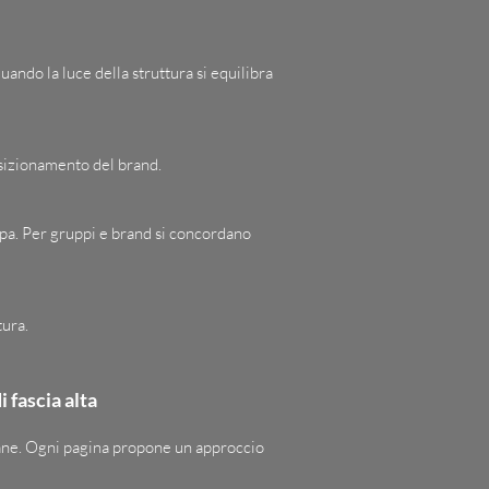
ando la luce della struttura si equilibra
osizionamento del brand.
ampa. Per gruppi e brand si concordano
tura.
i fascia alta
aliane. Ogni pagina propone un approccio